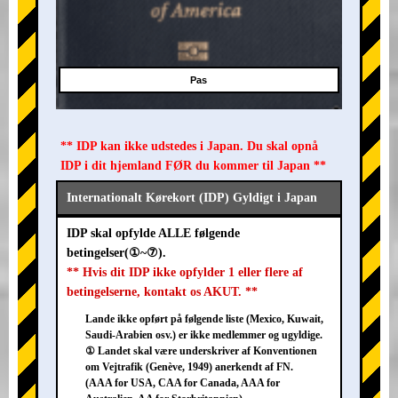
Pas
** IDP kan ikke udstedes i Japan. Du skal opnå
IDP i dit hjemland FØR du kommer til Japan **
Internationalt Kørekort (IDP) Gyldigt i Japan
IDP skal opfylde ALLE følgende
betingelser(①~⑦).
** Hvis dit IDP ikke opfylder 1 eller flere af
betingelserne, kontakt os AKUT. **
Lande ikke opført på følgende liste (Mexico, Kuwait,
Saudi-Arabien osv.) er ikke medlemmer og ugyldige.
① Landet skal være underskriver af Konventionen
om Vejtrafik (Genève, 1949) anerkendt af FN.
(AAA for USA, CAA for Canada, AAA for