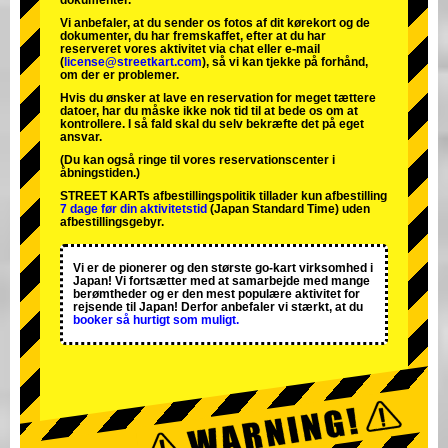
dokumenter.
Vi anbefaler, at du sender os fotos af dit kørekort og de
dokumenter, du har fremskaffet, efter at du har
reserveret vores aktivitet via chat eller e-mail
(
license@streetkart.com
), så vi kan tjekke på forhånd,
om der er problemer.
Hvis du ønsker at lave en reservation for meget tættere
datoer, har du måske ikke nok tid til at bede os om at
kontrollere. I så fald skal du selv bekræfte det på eget
ansvar.
(Du kan også ringe til vores reservationscenter i
åbningstiden.)
STREET KARTs afbestillingspolitik tillader kun afbestilling
7 dage før din aktivitetstid
(Japan Standard Time) uden
afbestillingsgebyr.
Vi er de
pionerer
og
den største go-kart virksomhed
i
Japan! Vi fortsætter med at samarbejde med
mange
berømtheder
og er den
mest populære aktivitet
for
rejsende til Japan! Derfor anbefaler vi stærkt, at du
booker så hurtigt som muligt.