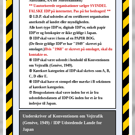
Australien, AA for Storbritannien)
** Uautoriserede organisationer sælger SVINDEL
FALSKE IDP på internettet. Pas på for bedrageri! **
② I.D.P. skal udstedes af en certificeret organisation
anerkendt af landet eller myndigheden.
Alle kort-type IDP'er, digitale IDP'er, enkelt papir
IDP'er og fotokopier er ikke gyldige i Japan.
③ IDP skal være i form af en PAPIR BOG.
(De fleste gyldige IDP'er har "1949" skrevet på
omslaget.)
Hvis "1968" er skrevet på omslaget, skal du
kontakte os.
④ IDP skal være udstedt i henhold til Konventionen
om Vejtrafik (Genève, 1949).
⑤ Kørekort kategorien af IDP skal skrives som A, B,
C, D eller E.
⑥ IDP skal have et stempel eller mærke i B sektionen
af kørekort kategorien.
⑦ Brugssdatoen skal være inden for et år fra
udstedelsesdatoen af IDP OG inden for et år fra
indrejse til Japan.
Underskriver af Konventionen om Vejtrafik
(Genève, 1949) / IDP Udstedende Lande for
Japan