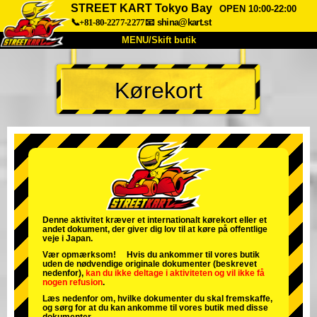
STREET KART Tokyo Bay
OPEN 10:00-22:00
📞+81-80-2277-2277
📧
shina@kart.st
MENU/Skift butik
TOP
Kørekort
Om
Specifikationer
Pris
Adgang
Stemme
FAQ
Virksomhed
Booking
Skift butik
Tokyo Shinagawa
Tokyo Akihabara#1
Tokyo Akihabara#2
Tokyo Shibuya
Denne aktivitet kræver et internationalt kørekort eller et
andet dokument, der giver dig lov til at køre på offentlige
Tokyo Shibuya Annex
Tokyo Bay
veje i Japan.
Vær opmærksom! Hvis du ankommer til vores butik
Tokyo Asakusa
Osaka
uden de nødvendige originale dokumenter (beskrevet
nedenfor),
kan du ikke deltage i aktiviteten
og
vil ikke få
nogen refusion
.
Okinawa
Læs nedenfor om, hvilke dokumenter du skal fremskaffe,
og sørg for at du kan ankomme til vores butik med disse