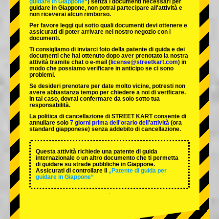
guidare in Giappone“
) senza i documenti necessari per
guidare in Giappone, non potrai partecipare all'attività e
non riceverai alcun rimborso.
Per favore leggi qui sotto quali documenti devi ottenere e
assicurati di poter arrivare nel nostro negozio con i
documenti.
Ti consigliamo di inviarci foto della patente di guida e dei
documenti che hai ottenuto dopo aver prenotato la nostra
attività tramite chat o e-mail (
license@streetkart.com
) in
modo che possiamo verificare in anticipo se ci sono
problemi.
Se desideri prenotare per date molto vicine, potresti non
avere abbastanza tempo per chiedere a noi di verificare.
In tal caso, dovrai confermare da solo sotto tua
responsabilità.
La politica di cancellazione di STREET KART consente di
annullare solo
7 giorni prima dell'orario dell'attività
(ora
standard giapponese) senza addebito di cancellazione.
Questa attività richiede una patente di guida
internazionale o un altro documento che ti permetta
di guidare su strade pubbliche in Giappone.
Assicurati di controllare il
„Patente di guida per
guidare in Giappone“