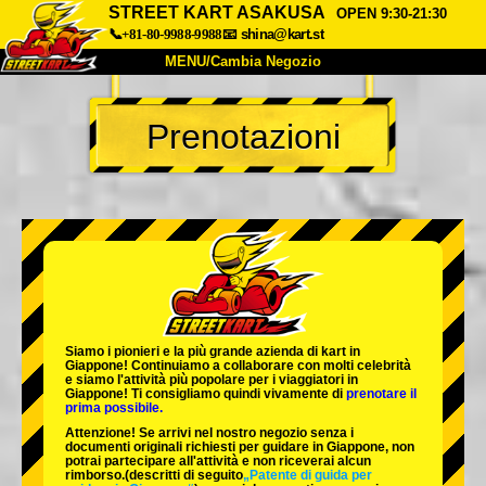
STREET KART ASAKUSA
OPEN 9:30-21:30
📞+81-80-9988-9988
📧
shina@kart.st
MENU/Cambia Negozio
INIZIO
Prenotazioni
Chi Siamo
Specifiche
Prezzo
Accesso
Recensioni
FAQ
Azienda
Prenotazioni
Cambia Negozio
Tokyo Shinagawa
Tokyo Akihabara#1
Tokyo Akihabara#2
Tokyo Shibuya
Siamo i
pionieri
e la
più grande azienda di kart
in
Tokyo Shibuya Annex
Tokyo Bay
Giappone! Continuiamo a collaborare con
molti celebrità
e siamo l'
attività più popolare
per i viaggiatori in
Giappone! Ti consigliamo quindi vivamente di
prenotare il
Tokyo Asakusa
Osaka
prima possibile.
Attenzione! Se arrivi nel nostro negozio senza i
Okinawa
documenti originali richiesti per guidare in Giappone, non
potrai partecipare all'attività e non riceverai alcun
rimborso.
(descritti di seguito
„Patente di guida per