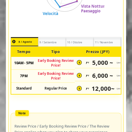
8 / Agosto
9 / Settembre
10 / Ottobre
11 / Novembre
Tempo
Tipo
Prezzo (JPY)
Early Booking Review
5,000 ~
10AM - 5PM
JPY
/pax
¥
Price!
Early Booking Review
6,000 ~
7PM
JPY
/pax
¥
Price!
12,000~
Standard
Regular Price
JPY
/pax
¥
Review Price / Early Booking Review Price / The Review
Price applies when you plan to share your experience.