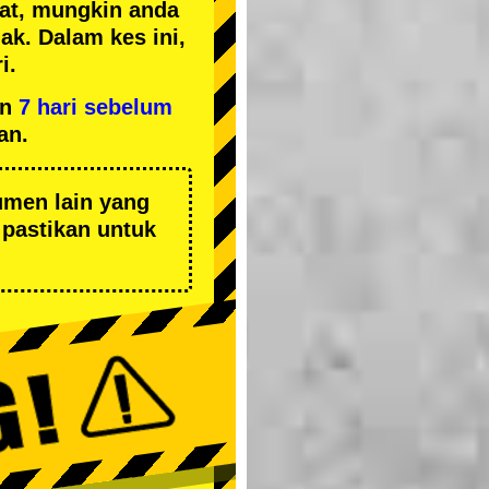
kat, mungkin anda
k. Dalam kes ini,
i.
an
7 hari sebelum
an.
umen lain yang
pastikan untuk