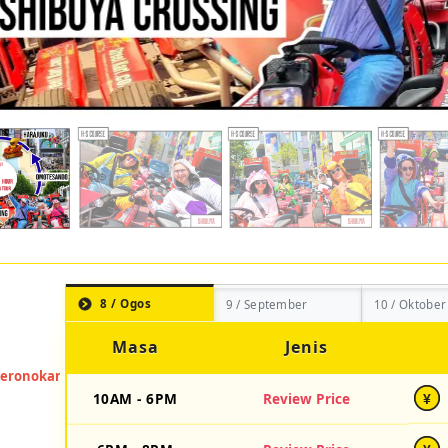
8 / Ogos
9 / September
10 / Oktober
Masa
Jenis
10AM - 6PM
Review Price
¥