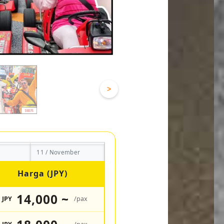
>
11 / November
Harga (JPY)
14,000 ~
JPY
/pax