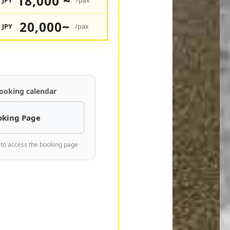
18,000 ~
JPY
/pax
20,000~
JPY
/pax
ooking calendar
oking Page
 to access the booking page