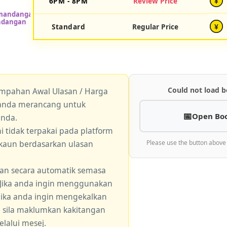
6PM - 8PM
Review Price
¥
Standard
Regular Price
¥
Could not load b
empahan Awal Ulasan / Harga
a anda merancang untuk
Open Bo
anda.
 tidak terpakai pada platform
skaun berdasarkan ulasan
Please use the button above
an secara automatik semasa
 Jika anda ingin menggunakan
 jika anda ingin mengekalkan
, sila maklumkan kakitangan
lalui mesej.