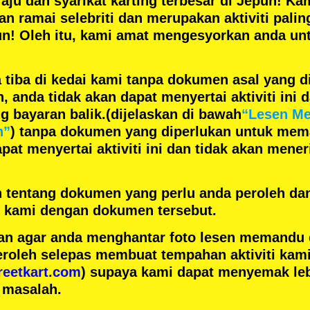
aju
dan
syarikat karting terbesar
di Jepun! Kam
gan
ramai selebriti
dan merupakan
aktiviti pali
un! Oleh itu, kami amat mengesyorkan anda un
 tiba di kedai kami tanpa dokumen asal yang d
anda tidak akan dapat menyertai aktiviti ini d
 bayaran balik.
(dijelaskan di bawah
“Lesen M
n”
) tanpa dokumen yang diperlukan untuk mem
pat menyertai aktiviti ini dan tidak akan men
h tentang dokumen yang perlu anda peroleh da
ai kami dengan dokumen tersebut.
n agar anda menghantar foto lesen memandu
eroleh selepas membuat tempahan aktiviti kami
reetkart.com
) supaya kami dapat menyemak leb
 masalah.