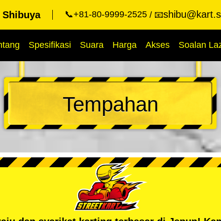
shibu@kart.s
t Shibuya
📞+81-80-9999-2525
📧
ntang
Spesifikasi
Suara
Harga
Akses
Soalan La
Tempahan