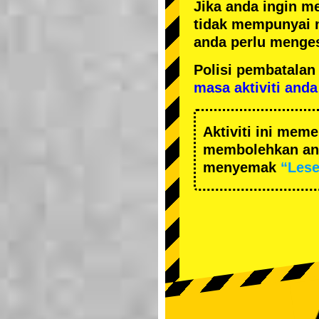
Jika anda ingin m
tidak mempunyai 
anda perlu menges
Polisi pembatal
masa aktiviti anda
Aktiviti ini me
membolehkan and
menyemak
“Les