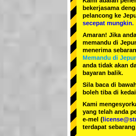
Kami adalah
pener
bekerjasama den
pelancong ke Jep
secepat mungkin.
Amaran! Jika anda
memandu di Jepun, 
menerima sebarang
Memandu di Jepu
anda tidak akan da
bayaran balik.
Sila baca di bawa
boleh tiba di ked
Kami mengesyorka
yang telah anda p
e-mel (
license@st
terdapat sebarang