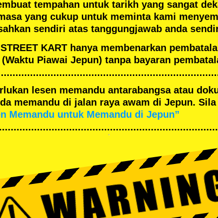
embuat tempahan untuk tarikh yang sangat de
masa yang cukup untuk meminta kami menyema
ahkan sendiri atas tanggungjawab anda sendir
an STREET KART hanya membenarkan pembatal
(Waktu Piawai Jepun) tanpa bayaran pembatal
merlukan lesen memandu antarabangsa atau dok
a memandu di jalan raya awam di Jepun. Sila 
en Memandu untuk Memandu di Jepun”