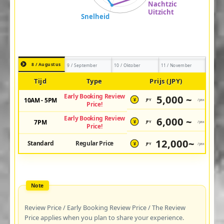
8 / Augustus
9 / September
10 / Oktober
11 / November
Tijd
Type
Prijs (JPY)
Early Booking Review
5,000 ~
10AM - 5PM
JPY
/pax
¥
Price!
Early Booking Review
6,000 ~
7PM
JPY
/pax
¥
Price!
12,000~
Standard
Regular Price
JPY
/pax
¥
Review Price / Early Booking Review Price / The Review
Price applies when you plan to share your experience.