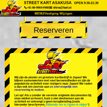
STREET KART ASAKUSA
OPEN 9:30-21:30
📞+81-80-9988-9988
📧
shina@kart.st
MENU/Vestiging Wijzigen
TOP
Reserveren
Over Ons
Specificaties
Prijs
Bereikbaarheid
Reviews
Veelgestelde Vragen
Bedrijf
Reserveren
Vestiging Wijzigen
Tokio Shinagawa
Tokio Akihabara#1
Tokio Akihabara#2
Tokio Shibuya
Wij zijn de
pionier
en
grootste kartbedrijf
in Japan! We
Tokio Shibuya Annex
Tokio Baai
blijven samenwerken met
veel beroemdheden
en zijn de
populairste activiteit
voor reizigers naar Japan! We raden
u dan ook ten zeerste aan
zo snel mogelijk een
Tokio Asakusa
Osaka
reservering te maken.
Let op! Als u zonder de vereiste originele documenten bij
Okinawa
onze winkel arriveert, kunt u niet deelnemen aan de
activiteit en ontvangt u geen terugbetaling.
(zoals
hieronder beschreven
„Rijbewijs om in Japan te rijden“
)