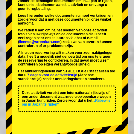
zonder de benodigde documenten om in Japan te rijden,
kunt u niet deelnemen aan de activiteit en ontvangt u
geen terugbetaling.
Lees hieronder welke documenten u moet verkrijgen en
zorg ervoor dat u met deze documenten bij onze winkel
aankomt.
We raden u aan om na het boeken van onze activiteit
foto's van uw rijbewijs en de documenten die u heeft
verkregen naar ons te sturen via chat of e-mail
(
license@streetkart.com
) zodat we van tevoren kunnen
controleren of er problemen zijn.
Als u een reservering wilt maken voor zeer nabijgelegen
data, heeft u mogelijk niet genoeg tijd om ons te vragen
de reservering te controleren. In dat geval moet u zelf
controleren op eigen verantwoordelijkheid.
Het annuleringsbeleid van STREET KART staat alleen toe
dat u
7 dagen voor de activiteitstijd
(Japanse
standaardtijd) zonder annuleringskosten annuleert.
Deze activiteit vereist een internationaal rijbewijs of
een ander document waarmee u op openbare wegen
in Japan kunt rijden. Zorg ervoor dat u het
„Rijbewijs
om in Japan te rijden“