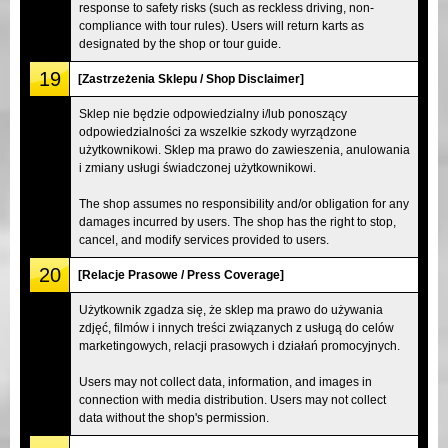
response to safety risks (such as reckless driving, non-
compliance with tour rules). Users will return karts as
designated by the shop or tour guide.
19
[Zastrzeżenia Sklepu / Shop Disclaimer]
Sklep nie będzie odpowiedzialny i/lub ponoszący
odpowiedzialności za wszelkie szkody wyrządzone
użytkownikowi. Sklep ma prawo do zawieszenia, anulowania
i zmiany usługi świadczonej użytkownikowi.
The shop assumes no responsibility and/or obligation for any
damages incurred by users. The shop has the right to stop,
cancel, and modify services provided to users.
20
[Relacje Prasowe / Press Coverage]
Użytkownik zgadza się, że sklep ma prawo do używania
zdjęć, filmów i innych treści związanych z usługą do celów
marketingowych, relacji prasowych i działań promocyjnych.
Users may not collect data, information, and images in
connection with media distribution. Users may not collect
data without the shop's permission.