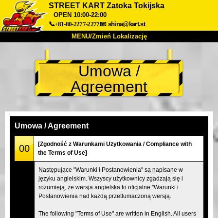
STREET KART Zatoka Tokijska
OPEN 10:00-22:00
📞+81-80-2277-2277
📧
shina@kart.st
MENU/Zmień Lokalizację
TOP
Umowa /
O nas
Specyfikacja
Cena
Agreement
Dojazd
Opinie
FAQ
Firma
Rezerwacja
Zmień Lokalizację
Umowa / Agreement
Tokyo Shinagawa
Tokyo Akihabara#1
[Zgodność z Warunkami Użytkowania / Compliance with
00
Tokyo Akihabara#2
Tokyo Shibuya
the Terms of Use]
Tokyo Shibuya Annex
Tokyo Bay
Następujące "Warunki i Postanowienia" są napisane w
języku angielskim. Wszyscy użytkownicy zgadzają się i
Tokyo Asakusa
Osaka
rozumieją, że wersja angielska to oficjalne "Warunki i
Okinawa
Postanowienia nad każdą przetłumaczoną wersją.
The following "Terms of Use" are written in English. All users