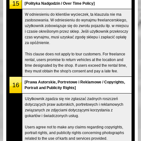
15
[Polityka Nadgodzin / Over Time Policy]
W odniesieniu do klientów wycieczek, ta klauzula nie ma
zastosowania. W odniesieniu do wynajmu freelancerskiego,
użytkownik zobowiązuje się do zwrotu pojazdu itp. w miejscu
i czasie określonym przez sklep. Jeśli użytkownik przekroczy
czas wynajmu, musi uzyskać zgodę sklepu i zapłacić opłatę
za opóźnienie.
This clause does not apply to tour customers. For freelance
rental, users promise to return vehicles at the location and
time designated by the shop. If users exceed the rental time,
they must obtain the shop's consent and pay a late fee.
[Prawa Autorskie, Portretowe i Reklamowe / Copyrights,
16
Portrait and Publicity Rights]
Użytkownik zgadza się nie zgłaszać żadnych roszczeń
dotyczących praw autorskich, portretowych i reklamowych
związanych ze zdjęciami dotyczącymi korzystania z
gokartów i świadczonych usług.
Users agree not to make any claims regarding copyrights,
portrait rights, and publicity rights concerning photographs
related to the use of karts and services provided.