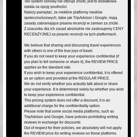
Ten system cenowy nie oferuje zniżki; jest to dodatkowa
opłata za opcję poufności.
Należy pamiętać, że niektóre platformy mediów
społecznościowych, takie jak TripAdvisor i Google, mają
zasady zabraniające pisania recenzji w zamian za zniżki.
Z szacunku dla ich zasad absolutnie nie zastosujemy CENY
RECENZYJNEJ za pisanie recenzji na tych platformach.
We believe that sharing and discussing travel experiences
with others is one of the true joys of travel.
If you do not need to keep your experience confidential (if
you plan to tell someone or share it), the REVIEW PRICE
applies as the standard rate.
If you wish to keep your experience confidential, it is offered
as an option and provided at the REGULAR PRICE.
We do not verify whether you actually talk about or share
your experience. It is determined solely by whether you wish
to keep your experience confidential.
This pricing system does not offer a discount; it is an
additional charge for the confidentiality option.
Please note that some social media platforms, such as
TripAdvisor and Google, have policies prohibiting writing
reviews in exchange for discounts.
Out of respect for their policies, we absolutely will not apply
the REVIEW price for writing reviews on these platforms.