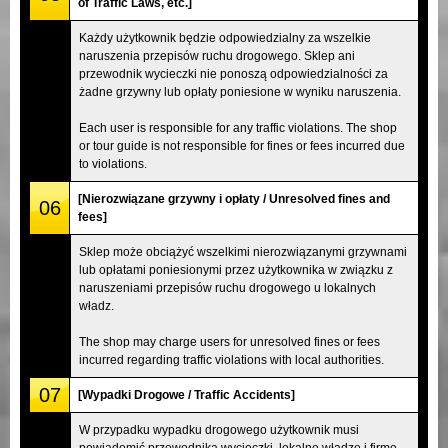
of Traffic Laws, etc.]
Każdy użytkownik będzie odpowiedzialny za wszelkie
naruszenia przepisów ruchu drogowego. Sklep ani
przewodnik wycieczki nie ponoszą odpowiedzialności za
żadne grzywny lub opłaty poniesione w wyniku naruszenia.
Each user is responsible for any traffic violations. The shop
or tour guide is not responsible for fines or fees incurred due
to violations.
[Nierozwiązane grzywny i opłaty / Unresolved fines and
06
fees]
Sklep może obciążyć wszelkimi nierozwiązanymi grzywnami
lub opłatami poniesionymi przez użytkownika w związku z
naruszeniami przepisów ruchu drogowego u lokalnych
władz.
The shop may charge users for unresolved fines or fees
incurred regarding traffic violations with local authorities.
07
[Wypadki Drogowe / Traffic Accidents]
W przypadku wypadku drogowego użytkownik musi
powiadomić przewodnika wycieczki, lokalne władze i firmę