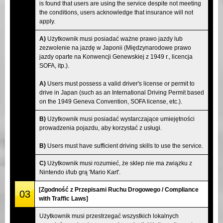
is found that users are using the service despite not meeting
the conditions, users acknowledge that insurance will not
apply.
A)
Użytkownik musi posiadać ważne prawo jazdy lub
zezwolenie na jazdę w Japonii (Międzynarodowe prawo
jazdy oparte na Konwencji Genewskiej z 1949 r., licencja
SOFA, itp.).
A)
Users must possess a valid driver's license or permit to
drive in Japan (such as an International Driving Permit based
on the 1949 Geneva Convention, SOFA license, etc.).
B)
Użytkownik musi posiadać wystarczające umiejętności
prowadzenia pojazdu, aby korzystać z usługi.
B)
Users must have sufficient driving skills to use the service.
C)
Użytkownik musi rozumieć, że sklep nie ma związku z
Nintendo i/lub grą 'Mario Kart'.
[Zgodność z Przepisami Ruchu Drogowego / Compliance
03
with Traffic Laws]
Użytkownik musi przestrzegać wszystkich lokalnych