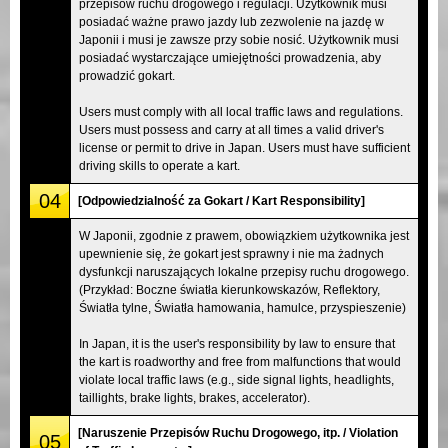
przepisów ruchu drogowego i regulacji. Użytkownik musi
posiadać ważne prawo jazdy lub zezwolenie na jazdę w
Japonii i musi je zawsze przy sobie nosić. Użytkownik musi
posiadać wystarczające umiejętności prowadzenia, aby
prowadzić gokart.
Users must comply with all local traffic laws and regulations.
Users must possess and carry at all times a valid driver's
license or permit to drive in Japan. Users must have sufficient
driving skills to operate a kart.
04
[Odpowiedzialność za Gokart / Kart Responsibility]
W Japonii, zgodnie z prawem, obowiązkiem użytkownika jest
upewnienie się, że gokart jest sprawny i nie ma żadnych
dysfunkcji naruszających lokalne przepisy ruchu drogowego.
(Przykład: Boczne światła kierunkowskazów, Reflektory,
Światła tylne, Światła hamowania, hamulce, przyspieszenie)
In Japan, it is the user's responsibility by law to ensure that
the kart is roadworthy and free from malfunctions that would
violate local traffic laws (e.g., side signal lights, headlights,
taillights, brake lights, brakes, accelerator).
[Naruszenie Przepisów Ruchu Drogowego, itp. / Violation
05