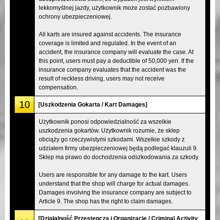
lekkomyślnej jazdy, użytkownik może zostać pozbawiony
ochrony ubezpieczeniowej.
All karts are insured against accidents. The insurance
coverage is limited and regulated. In the event of an
accident, the insurance company will evaluate the case. At
this point, users must pay a deductible of 50,000 yen. If the
insurance company evaluates that the accident was the
result of reckless driving, users may not receive
compensation.
10
[Uszkodzenia Gokarta / Kart Damages]
Użytkownik ponosi odpowiedzialność za wszelkie
uszkodzenia gokartów. Użytkownik rozumie, że sklep
obciąży go rzeczywistymi szkodami. Wszelkie szkody z
udziałem firmy ubezpieczeniowej będą podlegać klauzuli 9.
Sklep ma prawo do dochodzenia odszkodowania za szkody.
Users are responsible for any damage to the kart. Users
understand that the shop will charge for actual damages.
Damages involving the insurance company are subject to
Article 9. The shop has the right to claim damages.
[Działalność Przestępcza i Organizacje / Criminal Activity