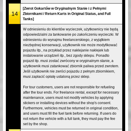
[Zwrot Gokartów w Oryginalnym Stanie i z Pełnymi
14
Zbiornikami / Return Karts in Original Status, and Full
Tanks]
W odniesieniu do klientów wycieczek, użytkownicy nie będą
odpowiedzialni za tankowanie po zakończeniu wycieczki. W
odniesieniu do wynajmu freelancerskiego, z wyjątkiem
niezbędnej konserwacji, użytkownik nie może modyfikować
pojazdu itp., na przykład przez naklejanie naklejek lub
instalowanie urządzeń itp., bez zgody sklepu. Ponadto
pojazd itp. musi zostać zwrócony w oryginalnym stanie, a
użytkownik musi zatankować zbiornik paliwa przed zwrotem.
Jeśli użytkownik nie zwróci pojazdu z pełnym zbiornikiem,
musi zapłacić opłatę ustaloną przez sklep.
For tour customers, users are not responsible for refueling
after the tour ends. For freelance rental, except for necessary
maintenance, users must not modify vehicles by applying
stickers or installing devices without the shop's consent.
Furthermore, vehicles must be returned in original condition,
and users must fill the fuel tank before returning. If users do
not return the vehicle with a full tank, they must pay the fee
set by the shop.