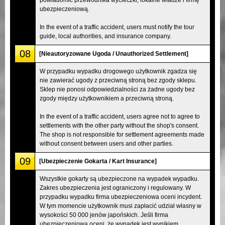
ubezpieczeniową.
In the event of a traffic accident, users must notify the tour
guide, local authorities, and insurance company.
08
[Nieautoryzowane Ugoda / Unauthorized Settlement]
W przypadku wypadku drogowego użytkownik zgadza się
nie zawierać ugody z przeciwną stroną bez zgody sklepu.
Sklep nie ponosi odpowiedzialności za żadne ugody bez
zgody między użytkownikiem a przeciwną stroną.
In the event of a traffic accident, users agree not to agree to
settlements with the other party without the shop's consent.
The shop is not responsible for settlement agreements made
without consent between users and other parties.
09
[Ubezpieczenie Gokarta / Kart Insurance]
Wszystkie gokarty są ubezpieczone na wypadek wypadku.
Zakres ubezpieczenia jest ograniczony i regulowany. W
przypadku wypadku firma ubezpieczeniowa oceni incydent.
W tym momencie użytkownik musi zapłacić udział własny w
wysokości 50 000 jenów japońskich. Jeśli firma
ubezpieczeniowa oceni, że wypadek jest wynikiem