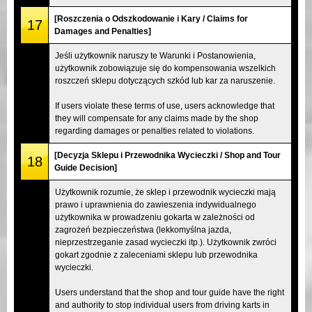
[Roszczenia o Odszkodowanie i Kary / Claims for
17
Damages and Penalties]
Jeśli użytkownik naruszy te Warunki i Postanowienia,
użytkownik zobowiązuje się do kompensowania wszelkich
roszczeń sklepu dotyczących szkód lub kar za naruszenie.
If users violate these terms of use, users acknowledge that
they will compensate for any claims made by the shop
regarding damages or penalties related to violations.
[Decyzja Sklepu i Przewodnika Wycieczki / Shop and Tour
18
Guide Decision]
Użytkownik rozumie, że sklep i przewodnik wycieczki mają
prawo i uprawnienia do zawieszenia indywidualnego
użytkownika w prowadzeniu gokarta w zależności od
zagrożeń bezpieczeństwa (lekkomyślna jazda,
nieprzestrzeganie zasad wycieczki itp.). Użytkownik zwróci
gokart zgodnie z zaleceniami sklepu lub przewodnika
wycieczki.
Users understand that the shop and tour guide have the right
and authority to stop individual users from driving karts in