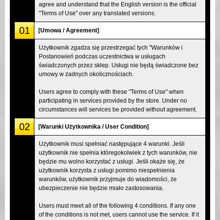
agree and understand that the English version is the official
"Terms of Use" over any translated versions.
01
[Umowa / Agreement]
Użytkownik zgadza się przestrzegać tych "Warunków i
Postanowień podczas uczestnictwa w usługach
świadczonych przez sklep. Usługi nie będą świadczone bez
umowy w żadnych okolicznościach.
Users agree to comply with these "Terms of Use" when
participating in services provided by the store. Under no
circumstances will services be provided without agreement.
02
[Warunki Użytkownika / User Condition]
Użytkownik musi spełniać następujące 4 warunki. Jeśli
użytkownik nie spełnia któregokolwiek z tych warunków, nie
będzie mu wolno korzystać z usługi. Jeśli okaże się, że
użytkownik korzysta z usługi pomimo niespełnienia
warunków, użytkownik przyjmuje do wiadomości, że
ubezpieczenie nie będzie miało zastosowania.
Users must meet all of the following 4 conditions. If any one
of the conditions is not met, users cannot use the service. If it