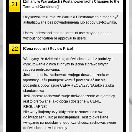
[Zmiany w Warunkach i Postanowieniach / Changes to the
21
Term and Conditions]
Użytkownik rozumie, że Warunki i Postanowienia mogą być
aktualizowane bez powiadomienia lub zgody użytkownika.
Users understand that the terms of use may be updated
without notification or approval to users.
22
[Cena recenzji / Review Price]
Wierzymy, że dzielenie się doświadczeniami z podróży i
dyskutowanie o nich z innymi to jedna z prawdziwych
radości podróżowania.
Jeśli nie musisz zachować swojego doświadczenia w
tajemnicy (jeśli planujesz komuś powiedzieć lub się
podzielić), obowiązuje CENA RECENZYJNA jako stawka
standardowa.
Jeśli chcesz zachować swoje doświadczenie w tajemnicy,
jest to oferowane jako opcja i dostępne w CENIE
REGULARNEJ.
Nie weryfikujemy, czy faktycznie rozmawiasz o swoim
doświadczeniu lub je udostępniasz. Jest to określane
wyłącznie na podstawie tego, czy chcesz zachować swoje
doświadczenie w tajemnicy.