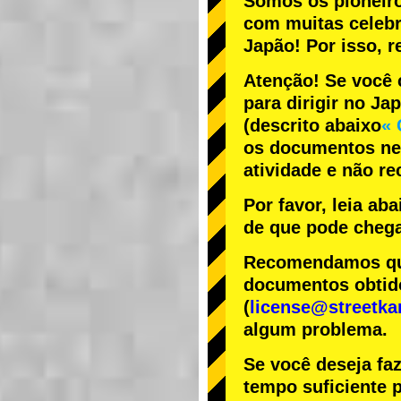
Somos os
pioneir
com
muitas celeb
Japão! Por isso,
Atenção! Se você 
para dirigir no Ja
(descrito abaixo
« 
os documentos nec
atividade e não r
Por favor, leia ab
de que pode chega
Recomendamos que 
documentos obtido
(
license@streetka
algum problema.
Se você deseja fa
tempo suficiente p