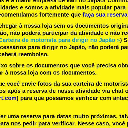
os
e a
maior empresa de kart
no Japão! Contin
ridades
e somos a
atividade mais popular
para 
 recomendamos fortemente que
faça sua reserva
chegar à nossa loja sem os documentos origin
pão, não poderá participar da atividade e não 
Carteira de motorista para dirigir no Japão »
) 
essários para dirigir no Japão, não poderá par
eceberá reembolso.
aixo sobre os documentos que você precisa obte
r à nossa loja com os documentos.
você envie fotos da sua carteira de motorist
s após a reserva de nossa atividade via chat o
rt.com
) para que possamos verificar com ante
zer uma reserva para datas muito próximas, tal
ara nos pedir para verificar. Nesse caso, você 