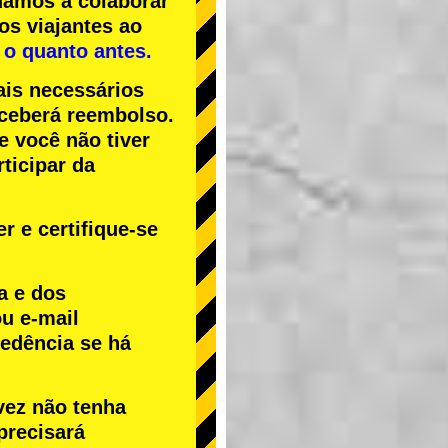
uamos a colaborar
os viajantes ao
 o quanto antes.
ais necessários
receberá reembolso.
Se você não tiver
ticipar da
r e certifique-se
a e dos
u e-mail
cedência se há
vez não tenha
precisará