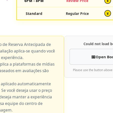
6PM - 8PM
Review Price
¥
Standard
Regular Price
¥
Could not load b
ço de Reserva Antecipada de
valiação aplica-se quando você
Open Bo
 experiência.
aplica a plataformas de mídias
baseados em avaliações são
Please use the button above
é aplicado automaticamente
 Se você deseja usar o preço
 deseja manter a experiência
ssa equipe do centro de
nsagem.