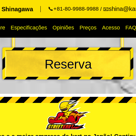
shina@kar
t Shinagawa
📞+81-80-9988-9988
📧
re
Especificações
Opiniões
Preços
Acesso
FA
Reserva