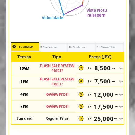
8 / Agosto
9 / Setembro
10 / Outubro
11 / Novembro
Tempo
Tipo
Preço (JPY)
FLASH SALE REVIEW
8,500 ~
10AM
JPY
/pax
¥
PRICE!
FLASH SALE REVIEW
7,500 ~
1PM
JPY
/pax
¥
PRICE!
12,000 ~
4PM
Review Price!
JPY
/pax
¥
17,500 ~
7PM
Review Price!
JPY
/pax
¥
25,000~
Standard
Regular Price
JPY
/pax
¥