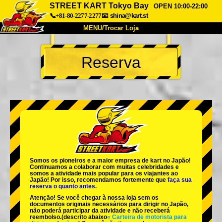
STREET KART Tokyo Bay
OPEN 10:00-22:00
📞+81-80-2277-2277
📧
shina@kart.st
MENU/Trocar Loja
INÍCIO
Reserva
Sobre
Especificações
Preços
Acesso
Opiniões
FAQ
Empresa
Reserva
Trocar Loja
Tokyo Shinagawa
Tokyo Akihabara#1
Tokyo Akihabara#2
Tokyo Shibuya
Somos os
pioneiros
e a
maior empresa de kart
no Japão!
Tokyo Shibuya Annex
Tokyo Bay
Continuamos a colaborar com
muitas celebridades
e
somos a
atividade mais popular
para os viajantes ao
Japão! Por isso, recomendamos fortemente que
faça sua
Tokyo Asakusa
Osaka
reserva o quanto antes.
Atenção! Se você chegar à nossa loja sem os
Okinawa
documentos originais necessários para dirigir no Japão,
não poderá participar da atividade e não receberá
reembolso.
(descrito abaixo
« Carteira de motorista para