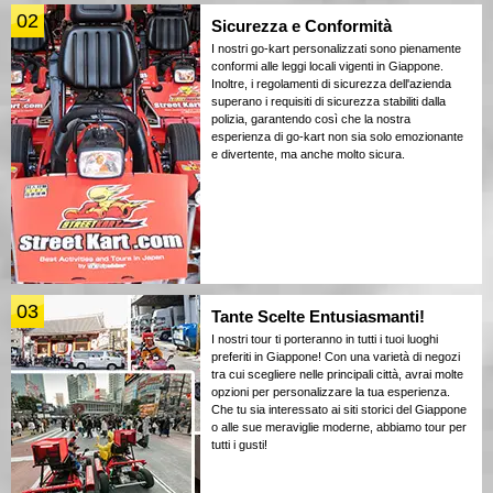
02
Sicurezza e Conformità
I nostri go-kart personalizzati sono pienamente
conformi alle leggi locali vigenti in Giappone.
Inoltre, i regolamenti di sicurezza dell'azienda
superano i requisiti di sicurezza stabiliti dalla
polizia, garantendo così che la nostra
esperienza di go-kart non sia solo emozionante
e divertente, ma anche molto sicura.
03
Tante Scelte Entusiasmanti!
I nostri tour ti porteranno in tutti i tuoi luoghi
preferiti in Giappone! Con una varietà di negozi
tra cui scegliere nelle principali città, avrai molte
opzioni per personalizzare la tua esperienza.
Che tu sia interessato ai siti storici del Giappone
o alle sue meraviglie moderne, abbiamo tour per
tutti i gusti!