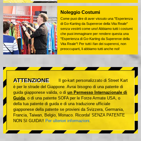
Noleggio Costumi
Come puoi dire di aver vissuto una "Esperienza
di Go-Karting da Supereroe della Vita Reale"
senza vestirti come uno! Abbiamo tutti i costumi
che puoi immaginare per rendere questa una
"Esperienza di Go-Karting da Supereroe della
Vita Reale"! Per tutti i fan dei supereroi, non
preoccuparti, li abbiamo tutti anche noi!
ATTENZIONE
Il go-kart personalizzato di Street Kart
è per le strade del Giappone. Avrai bisogno di una patente di
guida giapponese valida, o di
un Permesso Internazionale di
Guida
, o di una patente SOFA per le Forze Armate USA, o
della tua patente di guida e di una traduzione ufficiale
giapponese della patente se provieni da Svizzera, Germania,
Francia, Taiwan, Belgio, Monaco. Ricorda! SENZA PATENTE
NON SI GUIDA!!
Per ulteriori informazioni
.