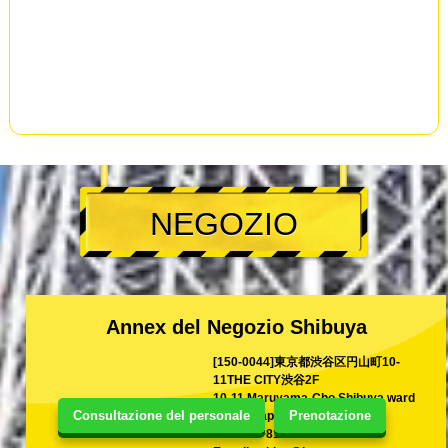
NEGOZIO
Annex del Negozio Shibuya
[150-0044]東京都渋谷区円山町10-
11THE CITY渋谷2F
10-11 Maruyama-Cho Shibuya ward
Consultazione del personale
Prenotazione
Tokyo, Japan
TEL
+81-70-2222-6655