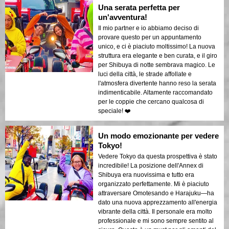
Una serata perfetta per
un'avventura!
Il mio partner e io abbiamo deciso di
provare questo per un appuntamento
unico, e ci è piaciuto moltissimo! La nuova
struttura era elegante e ben curata, e il giro
per Shibuya di notte sembrava magico. Le
luci della città, le strade affollate e
l'atmosfera divertente hanno reso la serata
indimenticabile. Altamente raccomandato
per le coppie che cercano qualcosa di
speciale! ❤️
Un modo emozionante per vedere
Tokyo!
Vedere Tokyo da questa prospettiva è stato
incredibile! La posizione dell'Annex di
Shibuya era nuovissima e tutto era
organizzato perfettamente. Mi è piaciuto
attraversare Omotesando e Harajuku—ha
dato una nuova apprezzamento all'energia
vibrante della città. Il personale era molto
professionale e mi sono sempre sentito al