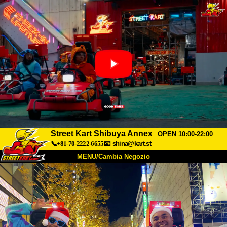
Street Kart Shibuya Annex
OPEN 10:00-22:00
📞+81-70-2222-6655
📧
shina@kart.st
MENU/Cambia Negozio
INIZIO
Chi Siamo
Specifiche
Prezzo
Accesso
Recensioni
FAQ