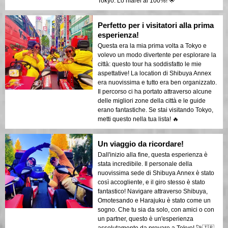
Tokyo. Lo rifarei al 100%! 🌟
Perfetto per i visitatori alla prima
esperienza!
Questa era la mia prima volta a Tokyo e
volevo un modo divertente per esplorare la
città: questo tour ha soddisfatto le mie
aspettative! La location di Shibuya Annex
era nuovissima e tutto era ben organizzato.
Il percorso ci ha portato attraverso alcune
delle migliori zone della città e le guide
erano fantastiche. Se stai visitando Tokyo,
metti questo nella tua lista! 🔥
Un viaggio da ricordare!
Dall'inizio alla fine, questa esperienza è
stata incredibile. Il personale della
nuovissima sede di Shibuya Annex è stato
così accogliente, e il giro stesso è stato
fantastico! Navigare attraverso Shibuya,
Omotesando e Harajuku è stato come un
sogno. Che tu sia da solo, con amici o con
un partner, questo è un'esperienza