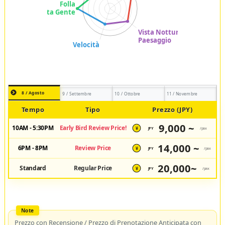
8 / Agosto
9 / Settembre
10 / Ottobre
11 / Novembre
Tempo
Tipo
Prezzo (JPY)
9,000 ~
10AM - 5:30PM
Early Bird Review Price!
JPY
/pax
¥
14,000 ~
6PM - 8PM
Review Price
JPY
/pax
¥
20,000~
Standard
Regular Price
JPY
/pax
¥
Prezzo con Recensione / Prezzo di Prenotazione Anticipata con