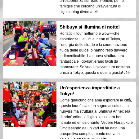
un'esperienza surreale. Perfetto per le
famiglie che cercano un'avventura di
sightseeing diversa! 🎉
Shibuya si illumina di notte!
Ho fatto il tour notturno e wow—che
esperienza! Le luci al neon di Tokyo,
l'energia delle strade e la coordinazione
fluida delle guide lo hanno reso davvero
indimenticabile. La nuova struttura era
fantastica e i go-kart erano facili da
manovrare. Se vuoi un'avventura notturna
unica a Tokyo, questa è quella giusta! 🌙✨
Un'esperienza imperdibile a
Tokyo!
Come qualcuno che ama esplorare le città,
questo tour è stato un sogno assoluto. La
nuovissima struttura al Shibuya Annex era
di prim'ordine, e il giro stesso era ben
ritmato ed emozionante. Vedere Harajuku e
Omotesando da un kart mi ha dato una
prospettiva completamente nuova su