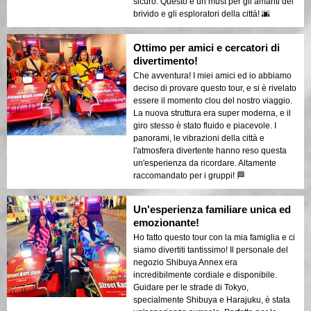
sicuro. Questo è un must per gli amanti del
brivido e gli esploratori della città! 🌆
Ottimo per amici e cercatori di
divertimento!
Che avventura! I miei amici ed io abbiamo
deciso di provare questo tour, e si è rivelato
essere il momento clou del nostro viaggio.
La nuova struttura era super moderna, e il
giro stesso è stato fluido e piacevole. I
panorami, le vibrazioni della città e
l'atmosfera divertente hanno reso questa
un'esperienza da ricordare. Altamente
raccomandato per i gruppi! 🏁
Un'esperienza familiare unica ed
emozionante!
Ho fatto questo tour con la mia famiglia e ci
siamo divertiti tantissimo! Il personale del
negozio Shibuya Annex era
incredibilmente cordiale e disponibile.
Guidare per le strade di Tokyo,
specialmente Shibuya e Harajuku, è stata