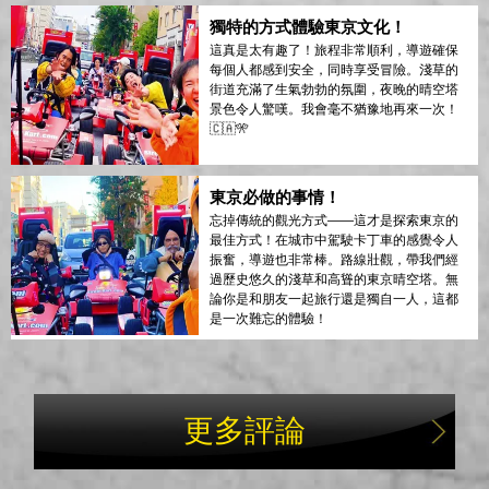
獨特的方式體驗東京文化！
這真是太有趣了！旅程非常順利，導遊確保
每個人都感到安全，同時享受冒險。淺草的
街道充滿了生氣勃勃的氛圍，夜晚的晴空塔
景色令人驚嘆。我會毫不猶豫地再來一次！
🇨🇦🎌
東京必做的事情！
忘掉傳統的觀光方式——這才是探索東京的
最佳方式！在城市中駕駛卡丁車的感覺令人
振奮，導遊也非常棒。路線壯觀，帶我們經
過歷史悠久的淺草和高聳的東京晴空塔。無
論你是和朋友一起旅行還是獨自一人，這都
是一次難忘的體驗！
更多評論