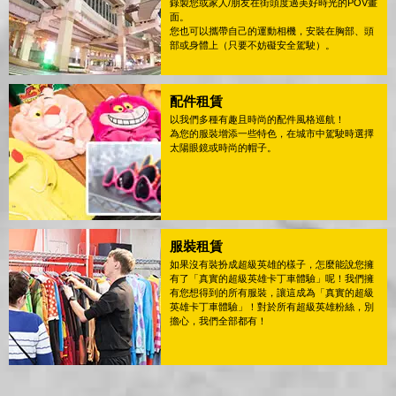
錄製您或家人/朋友在街頭度過美好時光的POV畫
面。
您也可以攜帶自己的運動相機，安裝在胸部、頭
部或身體上（只要不妨礙安全駕駛）。
配件租賃
以我們多種有趣且時尚的配件風格巡航！
為您的服裝增添一些特色，在城市中駕駛時選擇
太陽眼鏡或時尚的帽子。
服裝租賃
如果沒有裝扮成超級英雄的樣子，怎麼能說您擁
有了「真實的超級英雄卡丁車體驗」呢！我們擁
有您想得到的所有服裝，讓這成為「真實的超級
英雄卡丁車體驗」！對於所有超級英雄粉絲，別
擔心，我們全部都有！