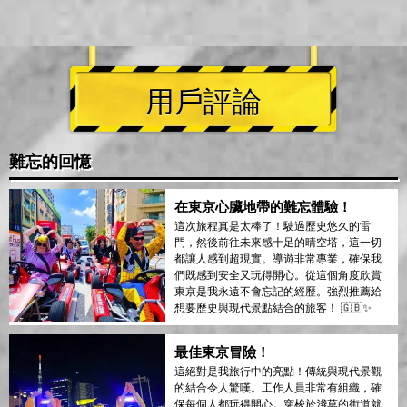
用戶評論
難忘的回憶
在東京心臟地帶的難忘體驗！
這次旅程真是太棒了！駛過歷史悠久的雷
門，然後前往未來感十足的晴空塔，這一切
都讓人感到超現實。導遊非常專業，確保我
們既感到安全又玩得開心。從這個角度欣賞
東京是我永遠不會忘記的經歷。強烈推薦給
想要歷史與現代景點結合的旅客！ 🇬🇧✨
最佳東京冒險！
這絕對是我旅行中的亮點！傳統與現代景觀
的結合令人驚嘆。工作人員非常有組織，確
保每個人都玩得開心。穿梭於淺草的街道就