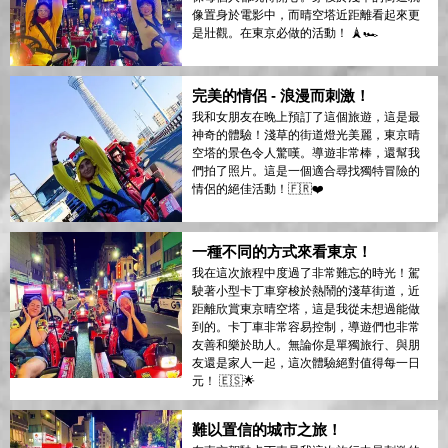
像置身於電影中，而晴空塔近距離看起來更
是壯觀。在東京必做的活動！ 🗼🏎️
完美的情侶 - 浪漫而刺激！
我和女朋友在晚上預訂了這個旅遊，這是最
神奇的體驗！淺草的街道燈光美麗，東京晴
空塔的景色令人驚嘆。導遊非常棒，還幫我
們拍了照片。這是一個適合尋找獨特冒險的
情侶的絕佳活動！🇫🇷❤️
一種不同的方式來看東京！
我在這次旅程中度過了非常難忘的時光！駕
駛著小型卡丁車穿梭於熱鬧的淺草街道，近
距離欣賞東京晴空塔，這是我從未想過能做
到的。卡丁車非常容易控制，導遊們也非常
友善和樂於助人。無論你是單獨旅行、與朋
友還是家人一起，這次體驗絕對值得每一日
元！ 🇪🇸🌟
難以置信的城市之旅！