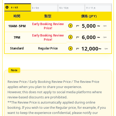
8 / 8月
9 / 9月
10 / 10月
11 / 11月
時間
類型
價格 (JPY)
Early Booking Review
5,000 ~
10AM - 5PM
JPY
/pax
¥
Price!
Early Booking Review
6,000 ~
7PM
JPY
/pax
¥
Price!
12,000~
Standard
Regular Price
JPY
/pax
¥
Review Price / Early Booking Review Price / The Review Price
applies when you plan to share your experience.
However, this does not apply to social media platforms where
review-based discounts are prohibited.
**The Review Price is automatically applied during online
booking. If you wish to use the Regular price, for example, if you
want to keep the experience confidential, please notify our