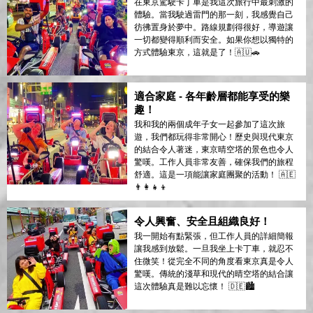
在東京駕駛卡丁車是我這次旅行中最刺激的
體驗。當我駛過雷門的那一刻，我感覺自己
彷彿置身於夢中。路線規劃得很好，導遊讓
一切都變得順利而安全。如果你想以獨特的
方式體驗東京，這就是了！🇦🇺🚗
適合家庭 - 各年齡層都能享受的樂
趣！
我和我的兩個成年子女一起參加了這次旅
遊，我們都玩得非常開心！歷史與現代東京
的結合令人著迷，東京晴空塔的景色也令人
驚嘆。工作人員非常友善，確保我們的旅程
舒適。這是一項能讓家庭團聚的活動！ 🇦🇪
👨‍👩‍👧‍👦
令人興奮、安全且組織良好！
我一開始有點緊張，但工作人員的詳細簡報
讓我感到放鬆。一旦我坐上卡丁車，就忍不
住微笑！從完全不同的角度看東京真是令人
驚嘆。傳統的淺草和現代的晴空塔的結合讓
這次體驗真是難以忘懷！ 🇩🇪🏙️