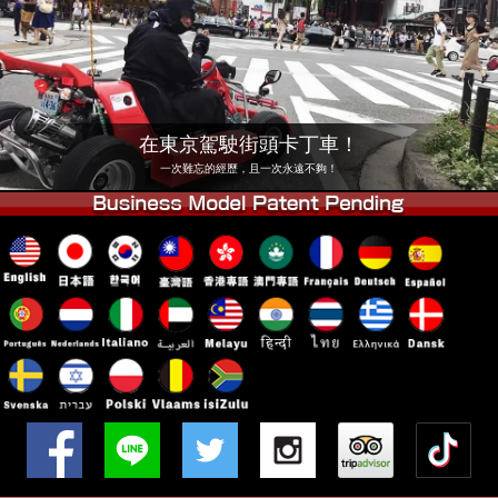
公司
預訂
更換店鋪
東京 品川 #1
東京 秋葉原 #1
東京 秋葉原 #2
東京 澀谷
在東京駕駛街頭卡丁車！
東京 澀谷分店
東京灣
一次難忘的經歷，且一次永遠不夠！
東京 淺草
大阪
沖繩