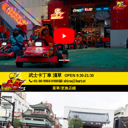
武士卡丁車 淺草
OPEN 9:30-21:30
📞+81-80-9988-9988
📧
shina@kart.st
菜單/更換店鋪
首頁
關於我們
規格
價格
交通資訊
顧客評價
常見問題