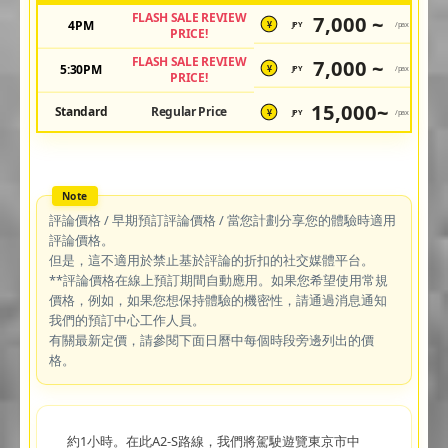
FLASH SALE REVIEW
7,000 ~
4PM
JPY
/pax
¥
PRICE!
FLASH SALE REVIEW
7,000 ~
5:30PM
JPY
/pax
¥
PRICE!
15,000~
Standard
Regular Price
JPY
/pax
¥
評論價格 / 早期預訂評論價格 / 當您計劃分享您的體驗時適用
評論價格。
但是，這不適用於禁止基於評論的折扣的社交媒體平台。
**評論價格在線上預訂期間自動應用。如果您希望使用常規
價格，例如，如果您想保持體驗的機密性，請通過消息通知
我們的預訂中心工作人員。
有關最新定價，請參閱下面日曆中每個時段旁邊列出的價
格。
約1小時。在此A2-S路線，我們將駕駛遊覽東京市中