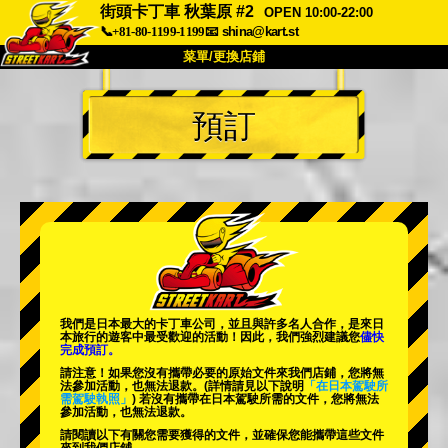
街頭卡丁車 秋葉原 #2
OPEN 10:00-22:00
📞+81-80-1199-1199
📧
shina@kart.st
菜單/更換店鋪
首頁
預訂
關於我們
規格
價格
交通資訊
顧客評價
常見問題
公司
預訂
更換店鋪
東京 品川 #1
東京 秋葉原 #1
東京 秋葉原 #2
東京 澀谷
我們是日本最大的卡丁車公司，並且與
許多名人
合作，是來日
東京 澀谷分店
東京灣
本旅行的遊客中
最受歡迎的活動
！因此，我們強烈建議您
儘快
完成預訂。
東京 淺草
大阪
請注意！如果您沒有攜帶必要的原始文件來我們店鋪，您將無
法參加活動，也無法退款。
(詳情請見以下說明
「在日本駕駛所
需駕駛執照」
) 若沒有攜帶在日本駕駛所需的文件，您將無法
沖繩
參加活動，也無法退款。
請閱讀以下有關您需要獲得的文件，並確保您能攜帶這些文件