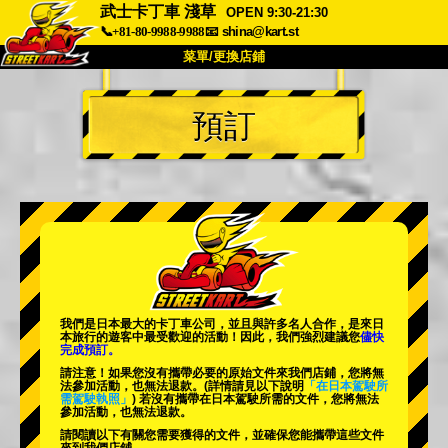
武士卡丁車 淺草
OPEN 9:30-21:30
📞+81-80-9988-9988
📧
shina@kart.st
菜單/更換店鋪
首頁
預訂
關於我們
規格
價格
交通資訊
顧客評價
常見問題
公司
預訂
更換店鋪
東京 品川 #1
東京 秋葉原 #1
東京 秋葉原 #2
東京 澀谷
我們是日本最大的卡丁車公司，並且與
許多名人
合作，是來日
東京 澀谷分店
東京灣
本旅行的遊客中
最受歡迎的活動
！因此，我們強烈建議您
儘快
完成預訂。
東京 淺草
大阪
請注意！如果您沒有攜帶必要的原始文件來我們店鋪，您將無
法參加活動，也無法退款。
(詳情請見以下說明
「在日本駕駛所
需駕駛執照」
) 若沒有攜帶在日本駕駛所需的文件，您將無法
沖繩
參加活動，也無法退款。
請閱讀以下有關您需要獲得的文件，並確保您能攜帶這些文件