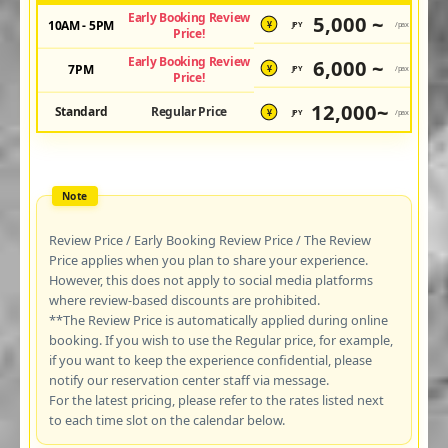
Early Booking Review
5,000 ~
10AM - 5PM
JPY
/pax
¥
Price!
Early Booking Review
6,000 ~
7PM
JPY
/pax
¥
Price!
12,000~
Standard
Regular Price
JPY
/pax
¥
Review Price / Early Booking Review Price / The Review
Price applies when you plan to share your experience.
However, this does not apply to social media platforms
where review-based discounts are prohibited.
**The Review Price is automatically applied during online
booking. If you wish to use the Regular price, for example,
if you want to keep the experience confidential, please
notify our reservation center staff via message.
For the latest pricing, please refer to the rates listed next
to each time slot on the calendar below.