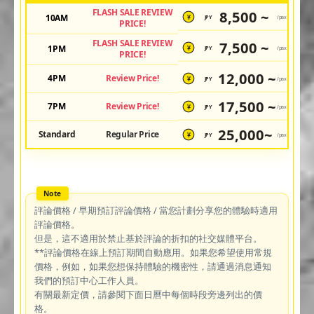
FLASH SALE REVIEW
8,500 ~
10AM
JPY
/pax
¥
PRICE!
FLASH SALE REVIEW
7,500 ~
1PM
JPY
/pax
¥
PRICE!
12,000 ~
4PM
Review Price!
JPY
/pax
¥
17,500 ~
7PM
Review Price!
JPY
/pax
¥
25,000~
Standard
Regular Price
JPY
/pax
¥
評論價格 / 早期預訂評論價格 / 當您計劃分享您的體驗時適用
評論價格。
但是，這不適用於禁止基於評論的折扣的社交媒體平台。
**評論價格在線上預訂期間自動應用。如果您希望使用常規
價格，例如，如果您想保持體驗的機密性，請通過消息通知
我們的預訂中心工作人員。
有關最新定價，請參閱下面日曆中每個時段旁邊列出的價
格。