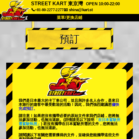
STREET KART 東京灣
OPEN 10:00-22:00
📞+81-80-2277-2277
📧
shina@kart.st
菜單/更換店鋪
首頁
預訂
關於我們
規格
價格
交通資訊
顧客評價
常見問題
公司
預訂
更換店鋪
東京 品川 #1
東京 秋葉原 #1
東京 秋葉原 #2
東京 澀谷
我們是日本最大的卡丁車公司，並且與
許多名人
合作，是來日
東京 澀谷分店
東京灣
本旅行的遊客中
最受歡迎的活動
！因此，我們強烈建議您
儘快
完成預訂。
東京 淺草
大阪
請注意！如果您沒有攜帶必要的原始文件來我們店鋪，您將無
法參加活動，也無法退款。
(詳情請見以下說明
「在日本駕駛所
需駕駛執照」
) 若沒有攜帶在日本駕駛所需的文件，您將無法
沖繩
參加活動，也無法退款。
請閱讀以下有關您需要獲得的文件，並確保您能攜帶這些文件