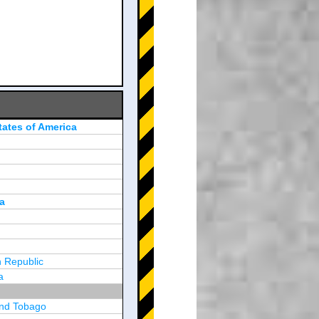
tates of America
a
 Republic
a
and Tobago