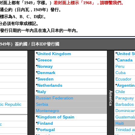
封面上都有「1949」字樣。）
若封面上標示「1968」，請聯繫我們。
交通公約（日內瓦，1949年）發行。
須標示為A、B、C、D或E。
部分必須有印章或標記。
DP發行日期的一年內且在進入日本的一年內。
49年）簽約國 / 日本IDP發行國
*
United Kingdom
*
United S
*
Greece
*
Canada
*
Norway
Peru
*
Denmark
Cuba
*
Sweden
Ecuador
*
Netherlands
*
Argentin
*
Italy
Chile
America
Russian Federation
Paraguay
ic Republic
Serbia
Barbados
Montenegro
Dominican
*
Kingdom of Spain
Guatemal
*
Finland
Haiti
c
*
Portugal
Trinidad 