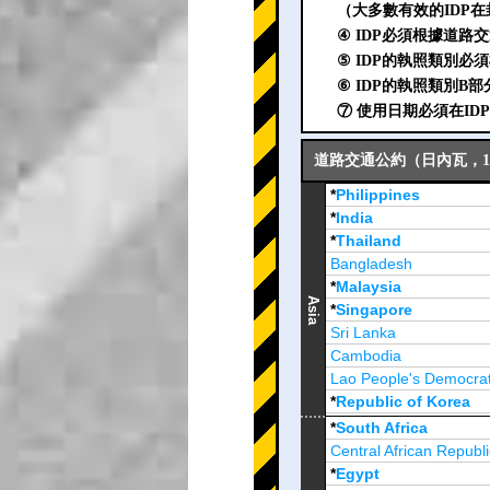
（大多數有效的IDP在
④ IDP必須根據道路
⑤ IDP的執照類別必
⑥ IDP的執照類別B
⑦ 使用日期必須在I
道路交通公約（日內瓦，19
*
Philippines
*
India
*
Thailand
Bangladesh
*
Malaysia
Asia
*
Singapore
Sri Lanka
Cambodia
Lao People's Democrat
*
Republic of Korea
Brunei Darussalam
*
South Africa
Central African Republi
*
Egypt