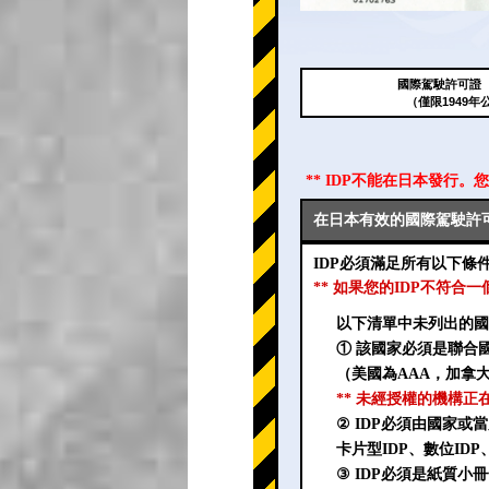
國際駕駛許可證（
（僅限1949年
** IDP不能在日本發行。
在日本有效的國際駕駛許可
IDP必須滿足所有以下條
** 如果您的IDP不符合
以下清單中未列出的國
① 該國家必須是聯合
（美國為AAA，加拿大
** 未經授權的機構正
② IDP必須由國家
卡片型IDP、數位ID
③ IDP必須是紙質小