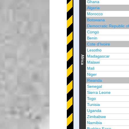
Ghana
Algeria
Morocco
Botswana
Democratic Republic o
Congo
Benin
Cote d'Ivoire
Lesotho
Madagascar
Africa
Malawi
Mali
Niger
Rwanda
Senegal
Sierra Leone
Togo
Tunisia
Uganda
Zimbabwe
Namibia
Burkina Faso