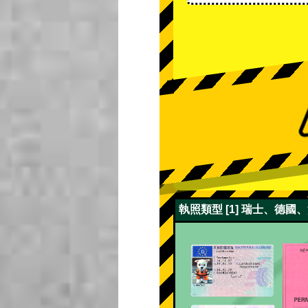
執照類型 [1] 瑞士、德