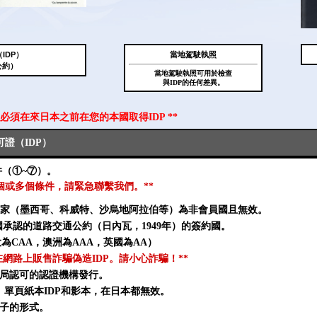
IDP）
當地駕駛執照
公約）
當地駕駛執照可用於檢查
與IDP的任何差異。
您必須在來日本之前在您的本國取得IDP **
證（IDP）
件（①~⑦）。
一個或多個條件，請緊急聯繫我們。**
家（墨西哥、科威特、沙烏地阿拉伯等）為非會員國且無效。
國承認的道路交通公約（日內瓦，1949年）的簽約國。
為CAA，澳洲為AAA，英國為AA）
在網路上販售詐騙偽造IDP。請小心詐騙！**
或當局認可的認證機構發行。
P、單頁紙本IDP和影本，在日本都無效。
冊子的形式。