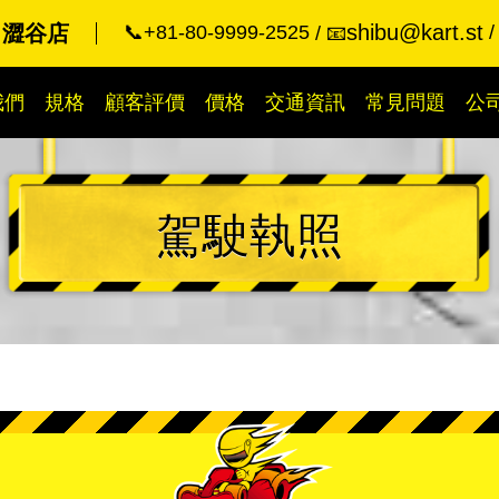
shibu@kart.st
 澀谷店
📞+81-80-9999-2525
📧
我們
規格
顧客評價
價格
交通資訊
常見問題
公
駕駛執照