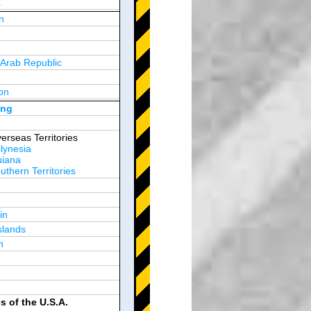
a
n
y
 Arab Republic
n
on
d Arab Emirates
ong
erseas Territories
lynesia
uiana
thern Territories
in
slands
n
es of the U.S.A.