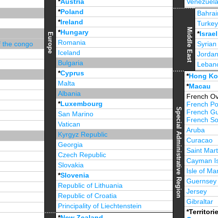
*
Austria
Venezuel
*
Poland
Jamaica
Bahrai
*
Ireland
Turke
Middle East
*
Hungary
*
Israel
Europe
Romania
f the congo
Syrian
Iceland
Jorda
Bulgaria
Leban
*
Cyprus
*
Unite
*
Hong K
Malta
*
Macau
Albania
French Ov
*
Luxembourg
French Po
Special Administrative Region
French G
San Marino
French Sou
Vatican
Aruba
Kyrgyz Republic
Curacao
Georgia
Saint Mart
Czech Republic
Cayman I
Slovakia
Isle of Ma
*
Slovenia
Guernsey
Republic of Lithuania
Jersey
Republic of Croatia
Gibraltar
Principality of Liechtenstein
*Territori
*
Republic of Estonia
*
New Zealand